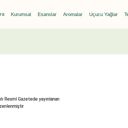
ra
Kurumsal
Esanslar
Aromalar
Uçucu Yağlar
T
Genel Bakış
Sektöre Göre Esanslar
Sektöre Göre Aromalar
Aromatik ve Bitki
Tarihçe
Esans Çeşitleri
Su Bazlı Aromalar
Uçan Yağlar
Belge ve Sertifikalarımız
Esans – Parfüm Hammaddeleri
Toz Aroma
Kamunun Bilgilendirilmesi
Esans Ambalajları
Yağ Bazlı Aromalar
KVKK Aydınlatma Metni
Türlerine Göre Esans Aroma
İnsan Kaynakları
lı Resmî Gazetede yayınlanan
enlenmiştir.