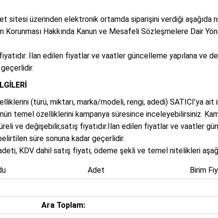
 sitesi üzerinden elektronik ortamda siparişini verdiği aşağıda nite
ticinin Korunması Hakkında Kanun ve Mesafeli Sözleşmelere Dair Yö
fiyatıdır. İlan edilen fiyatlar ve vaatler güncelleme yapılana ve deği
geçerlidir.
LGİLERİ
liklerini (türü, miktarı, marka/modeli, rengi, adedi) SATICI’ya ait
nün temel özelliklerini kampanya süresince inceleyebilirsiniz. Kam
süreli ve değişebilir,satış fiyatıdır.İlan edilen fiyatlar ve vaatler
 belirtilen süre sonuna kadar geçerlidir.
eti, KDV dahil satış fiyatı, ödeme şekli ve temel nitelikleri aşağı
du
Adet
Birim Fiy
Ara Toplam: