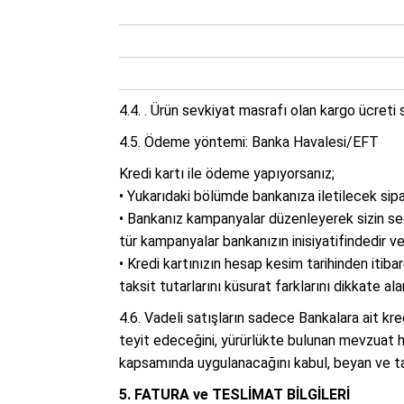
4.4. . Ürün sevkiyat masrafı olan kargo ücreti 
4.5. Ödeme yöntemi: Banka Havalesi/EFT
Kredi kartı ile ödeme yapıyorsanız;
• Yukarıdaki bölümde bankanıza iletilecek sipar
• Bankanız kampanyalar düzenleyerek sizin seçt
tür kampanyalar bankanızın inisiyatifindedir v
• Kredi kartınızın hesap kesim tarihinden itib
taksit tutarlarını küsurat farklarını dikkate al
4.6. Vadeli satışların sadece Bankalara ait kredi 
teyit edeceğini, yürürlükte bulunan mevzuat hü
kapsamında uygulanacağını kabul, beyan ve t
5. FATURA ve TESLİMAT BİLGİLERİ