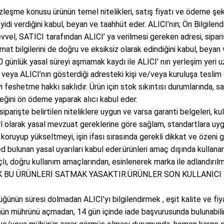
leşme konusu ürünün temel nitelikleri, satış fiyatı ve ödeme şekli i
yidi verdiğini kabul, beyan ve taahhüt eder. ALICI’nın; Ön Bilgile
el, SATICI tarafından ALICI’ ya verilmesi gereken adresi, siparişi 
imat bilgilerini de doğru ve eksiksiz olarak edindiğini kabul, beyan
günlük yasal süreyi aşmamak kaydı ile ALICI’ nın yerleşim yeri uza
I veya ALICI’nın gösterdiği adresteki kişi ve/veya kuruluşa teslim 
shetme hakkı saklıdır. Ürün için stok sıkıntısı durumlarında, satı
eğini ön ödeme yaparak alıcı kabul eder.
arişte belirtilen niteliklere uygun ve varsa garanti belgeleri, kull
arî olarak yasal mevzuat gereklerine göre sağlam, standartlara uyg
i koruyup yükseltmeyi, işin ifası sırasında gerekli dikkat ve özeni
d bulunan yasal uyarıları kabul eder.ürünleri amaç dışında kullana
açlı, doğru kullanım amaçlarından, esinlenerek marka ile adlandırıl
LARAK BU ÜRÜNLERİ SATMAK YASAKTIR.ÜRÜNLER SON KULLANICI 
ün süresi dolmadan ALICI’yı bilgilendirmek , eşit kalite ve fiyatt
ünün mührünü açmadan, 14 gün içinde iade başvurusunda bulunabilir