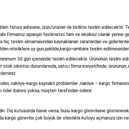
elirtilen fatura adresine, ürün/ürünler ile birlikte teslim edilece
Firmamız siparişin teslimatını tam ve eksiksiz olarak yerine get
a hiç teslim almamasından kaynaklanan zararlardan ve giderlerde
rtilen niteliklere uy gun,şekilde,kargo=ambara teslim edilmesinde
n minimum 30 gün içerisinde teslim edilecektir. Ürününün teslim ed
n stok sıkıntısı durumlarında, satıcı firma insiyatifinde, ürününün
dersiniz.
nden, nakliye-kargo kaynaklı problemler ,nakliye – kargo firmasını
 öder ibaresi yoksa, müşteri tarafından ödenir.
n. Dış kutusunda hasar varsa, bunu kargo görevlisine göstererek
da kargo görevlisi çok büyük bir olasılıkla kutuyu açmanıza izin v