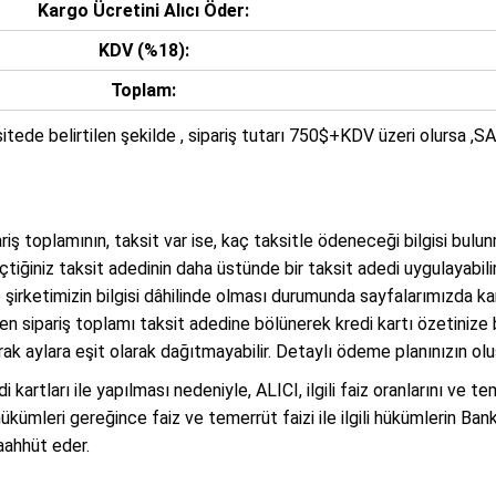
Kargo Ücretini Alıcı Öder:
KDV (%18):
Toplam:
sitede belirtilen şekilde , sipariş tutarı 750$+KDV üzeri olursa ,
iş toplamının, taksit var ise, kaç taksitle ödeneceği bilgisi bulu
iğiniz taksit adedinin daha üstünde bir taksit adedi uygulayabilir,
e şirketimizin bilgisi dâhilinde olması durumunda sayfalarımızda k
aren sipariş toplamı taksit adedine bölünerek kredi kartı özetinize
arak aylara eşit olarak dağıtmayabilir. Detaylı ödeme planınızın olu
kartları ile yapılması nedeniyle, ALICI, ilgili faiz oranlarını ve teme
kümleri gereğince faiz ve temerrüt faizi ile ilgili hükümlerin Ban
aahhüt eder.