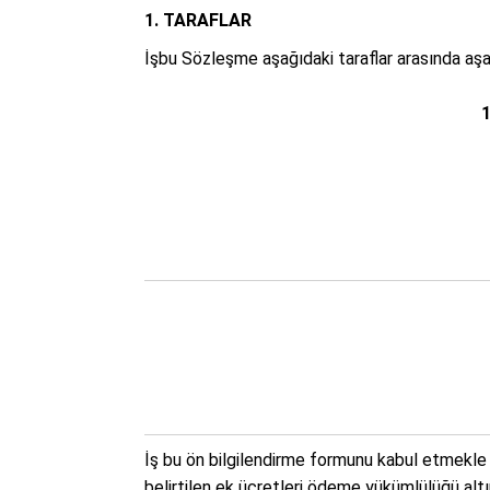
1. TARAFLAR
İşbu Sözleşme aşağıdaki taraflar arasında aşa
1
İş bu ön bilgilendirme formunu kabul etmekle A
belirtilen ek ücretleri ödeme yükümlülüğü altın