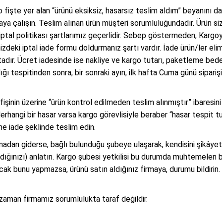
, o fişte yer alan “ürünü eksiksiz, hasarsız teslim aldım” beyanını
ya çalışın. Teslim alınan ürün müşteri sorumluluğundadır. Ürün si
 iptal politikası şartlarımız geçerlidir. Sebep göstermeden, Kargo
deki iptal iade formu doldurmanız şartı vardır. İade ürün/ler el
dır. Ücret iadesinde ise nakliye ve kargo tutarı, paketleme bedel
ğı tespitinden sonra, bir sonraki ayın, ilk hafta Cuma günü sipariş
şinin üzerine “ürün kontrol edilmeden teslim alınmıştır” ibaresini
Herhangi bir hasar varsa kargo görevlisiyle beraber “hasar tespit t
ne iade şeklinde teslim edin.
lmadan giderse, bağlı bulunduğu şubeye ulaşarak, kendisini şikâyet
ığınızı) anlatın. Kargo şubesi yetkilisi bu durumda muhtemelen bi
ncak bunu yapmazsa, ürünü satın aldığınız firmaya, durumu bildiri
i zaman firmamız sorumlulukta taraf değildir.