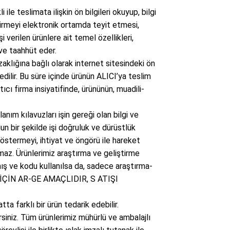
le teslimata ilişkin ön bilgileri okuyup, bilgi
ndirmeyi elektronik ortamda teyit etmesi,
verilen ürünlere ait temel özellikleri,
 ve taahhüt eder.
klığına bağlı olarak internet sitesindeki ön
edilir. Bu süre içinde ürünün ALICI’ya teslim
cı firma insiyatifinde, ürününün, muadili-
anım kılavuzları işin gereği olan bilgi ve
un bir şekilde işi doğruluk ve dürüstlük
 göstermeyi, ihtiyat ve öngörü ile hareket
maz. Ürünlerimiz araştırma ve geliştirme
mış ve kodu kullanılsa da, sadece araştırma-
İÇİN AR-GE AMAÇLIDIR, S ATIŞI
a farklı bir ürün tedarik edebilir.
siniz. Tüm ürünlerimiz mühürlü ve ambalajlı