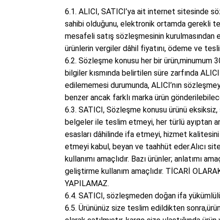
6.1. ALICI, SATICI’ya ait internet sitesinde söz
sahibi olduğunu, elektronik ortamda gerekli te
mesafeli satış sözleşmesinin kurulmasından evv
ürünlerin vergiler dâhil fiyatını, ödeme ve tesl
6.2. Sözleşme konusu her bir ürün,minumum 30 
bilgiler kısmında belirtilen süre zarfında ALIC
edilememesi durumunda, ALICI’nın sözleşmeyi fe
benzer ancak farklı marka ürün gönderilebilec
6.3. SATICI, Sözleşme konusu ürünü eksiksiz, sip
belgeler ile teslim etmeyi, her türlü ayıptan 
esasları dâhilinde ifa etmeyi, hizmet kalitesin
etmeyi kabul, beyan ve taahhüt eder.Alıcı site
kullanımı amaçlıdır. Bazı ürünler; anlatımı am
geliştirme kullanım amaçlıdır. TİCARİ O
YAPILAMAZ.
6.4. SATICI, sözleşmeden doğan ifa yükümlülüğün
6.5. Ürününüz size teslim edildikten sonra,ür