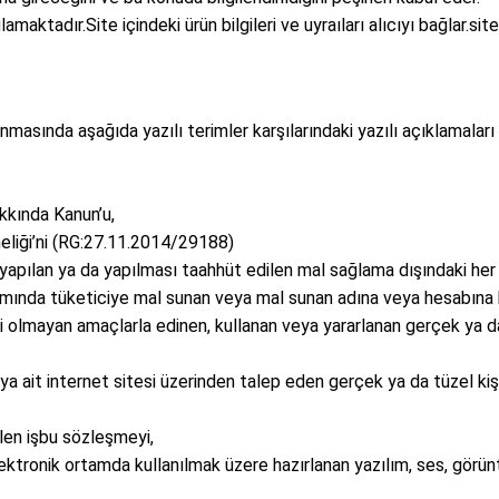
amaktadır.Site içindeki ürün bilgileri ve uyraıları alıcıyı bağlar.sit
sında aşağıda yazılı terimler karşılarındaki yazılı açıklamaları 
kkında Kanun’u,
iği’ni (RG:27.11.2014/29188)
apılan ya da yapılması taahhüt edilen mal sağlama dışındaki her t
samında tüketiciye mal sunan veya mal sunan adına veya hesabına 
i olmayan amaçlarla edinen, kullanan veya yararlanan gerçek ya da 
 ait internet sitesi üzerinden talep eden gerçek ya da tüzel kişi
en işbu sözleşmeyi,
ektronik ortamda kullanılmak üzere hazırlanan yazılım, ses, görünt