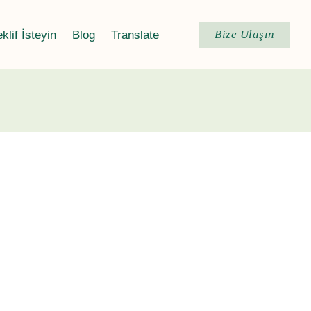
Bize Ulaşın
eklif İsteyin
Blog
Translate
sel Yağlar
Esans
Aroma
Uçucu Yağ
Diğer