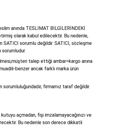
ktir. Teslim anında TESLİMAT BİLGİLERİNDEKİ
irmiş olarak kabul edilecektir. Bu nedenle,
n SATICI sorumlu değildir. SATICI, sözleşme
n sorumludur.
ilmesi,müşteri talep ettiği ambar=kargo anına
, muadili-benzer ancak farklı marka ürün
n sorumluluğundadır, firmamız taraf değildir.
 kutuyu açmadan, fişi imzalamayacağınızı ve
erecektir. Bu nedenle son derece dikkatli