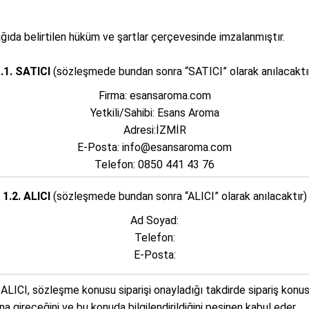
ğıda belirtilen hüküm ve şartlar çerçevesinde imzalanmıştır.
.1. SATICI
(sözleşmede bundan sonra “SATICI” olarak anılacaktı
Firma: esansaroma.com
Yetkili/Sahibi: Esans Aroma
Adresi:İZMİR
E-Posta: info@esansaroma.com
Telefon: 0850 441 43 76
1.2. ALICI
(sözleşmede bundan sonra “ALICI” olarak anılacaktır)
Ad Soyad:
Telefon:
E-Posta:
LICI, sözleşme konusu siparişi onayladığı takdirde sipariş konusu 
a gireceğini ve bu konuda bilgilendirildiğini peşinen kabul eder.