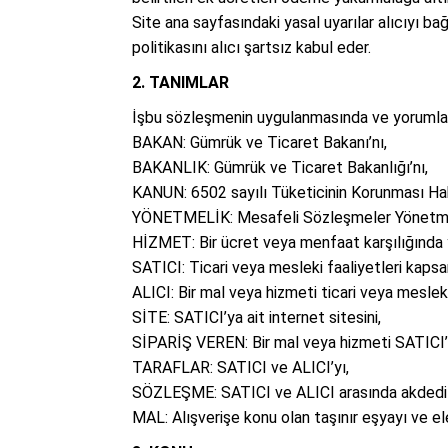
Site ana sayfasındaki yasal uyarılar alıcıyı bağl
politikasını alıcı şartsız kabul eder.
2. TANIMLAR
İşbu sözleşmenin uygulanmasında ve yorumlanma
BAKAN: Gümrük ve Ticaret Bakanı’nı,
BAKANLIK: Gümrük ve Ticaret Bakanlığı’nı,
KANUN: 6502 sayılı Tüketicinin Korunması Ha
YÖNETMELİK: Mesafeli Sözleşmeler Yönetmel
HİZMET: Bir ücret veya menfaat karşılığında y
SATICI: Ticari veya mesleki faaliyetleri kap
ALICI: Bir mal veya hizmeti ticari veya meslek
SİTE: SATICI’ya ait internet sitesini,
SİPARİŞ VEREN: Bir mal veya hizmeti SATICI’ya
TARAFLAR: SATICI ve ALICI’yı,
SÖZLEŞME: SATICI ve ALICI arasında akdedil
MAL: Alışverişe konu olan taşınır eşyayı ve el